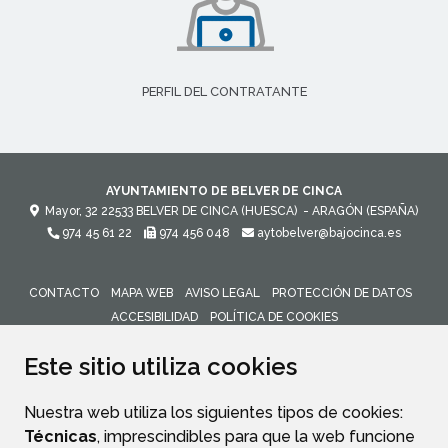
PERFIL DEL CONTRATANTE
AYUNTAMIENTO DE BELVER DE CINCA
Mayor, 32
22533
BELVER DE CINCA (HUESCA)
- ARAGÓN
(ESPAÑA)
974 45 61 22
974 456 048
aytobelver@bajocinca.es
CONTACTO
MAPA WEB
AVISO LEGAL
PROTECCIÓN DE DATOS
ACCESIBILIDAD
POLÍTICA DE COOKIES
ENLACE 
Este sitio utiliza cookies
Nuestra web utiliza los siguientes tipos de cookies:
Técnicas
, imprescindibles para que la web funcione