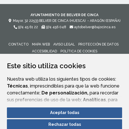
AYUNTAMIENTO DE BELVER DE CINCA
Mayor, 32
22533
BELVER DE CINCA (HUESCA)
- ARAGÓN
(ESPAÑA)
974 45 61 22
974 456 048
aytobelver@bajocinca.es
CONTACTO
MAPA WEB
AVISO LEGAL
PROTECCIÓN DE DATOS
ACCESIBILIDAD
POLÍTICA DE COOKIES
ENLACE 
Este sitio utiliza cookies
Nuestra web utiliza los siguientes tipos de cookies:
Técnicas
, imprescindibles para que la web funcione
correctamente;
De personalización,
para recordar
sus preferencias de uso de la web;
Analíticas
, para
mejorar el funcionamiento de la web y sus servicios.
Aceptar todas
Si acepta pulsando el botón
“Aceptar todas”
Rechazar todas
consideramos que acepta su uso. Si pulsa el botón