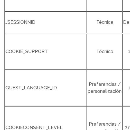
JSESSIONNID
Técnica
De
COOKIE_SUPPORT
Técnica
Preferencias /
GUEST_LANGUAGE_ID
personalización
Preferencias /
COOKIECONSENT_LEVEL
2 