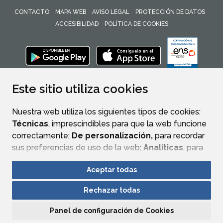
CONTACTO
MAPA WEB
AVISO LEGAL
PROTECCIÓN DE DATOS
ACCESIBILIDAD
POLÍTICA DE COOKIES
ENLACE 
Este sitio utiliza cookies
Nuestra web utiliza los siguientes tipos de cookies:
Técnicas
, imprescindibles para que la web funcione
correctamente;
De personalización,
para recordar
sus preferencias de uso de la web;
Analíticas
, para
mejorar el funcionamiento de la web y sus servicios.
Aceptar todas
Si acepta pulsando el botón
“Aceptar todas”
Rechazar todas
consideramos que acepta su uso. Si pulsa el botón
“Rechazar todas”
o continúa navegando sin realizar
Panel de configuración de Cookies
ninguna acción, se guardarán las cookies técnicas