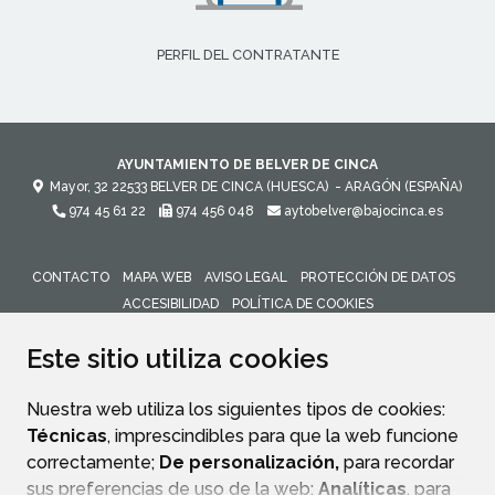
PERFIL DEL CONTRATANTE
AYUNTAMIENTO DE BELVER DE CINCA
Mayor, 32
22533
BELVER DE CINCA (HUESCA)
- ARAGÓN
(ESPAÑA)
974 45 61 22
974 456 048
aytobelver@bajocinca.es
CONTACTO
MAPA WEB
AVISO LEGAL
PROTECCIÓN DE DATOS
ACCESIBILIDAD
POLÍTICA DE COOKIES
ENLACE 
Este sitio utiliza cookies
Nuestra web utiliza los siguientes tipos de cookies:
Técnicas
, imprescindibles para que la web funcione
correctamente;
De personalización,
para recordar
sus preferencias de uso de la web;
Analíticas
, para