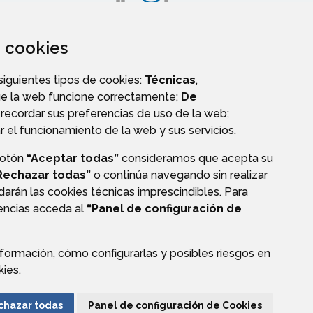
za cookies
VALIDACIÓN DE DOCUMENTOS
 siguientes tipos de cookies:
Técnicas
,
ue la web funcione correctamente;
De
recordar sus preferencias de uso de la web;
r el funcionamiento de la web y sus servicios.
botón
“Aceptar todas”
consideramos que acepta su
Rechazar todas”
o continúa navegando sin realizar
darán las cookies técnicas imprescindibles. Para
rencias acceda al
“Panel de configuración de
formación, cómo configurarlas y posibles riesgos en
CIÓN DE DATOS
ACCESIBILIDAD
POLÍTICA DE COOKIES
kies
.
ENLACE EXTERNO A
chazar todas
Panel de configuración de Cookies