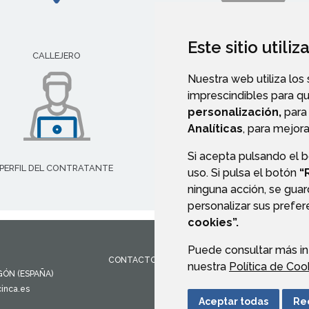
Este sitio utili
IMPRESOS E INSTANCIAS
CALLEJERO
Nuestra web utiliza los
imprescindibles para q
personalización,
para 
Analíticas
, para mejora
Si acepta pulsando el 
PERFIL DEL CONTRATANTE
uso. Si pulsa el botón
“
ninguna acción, se guar
personalizar sus prefe
cookies”.
Puede consultar más in
CONTACTO
MAPA WEB
AVISO LEGAL
PROTEC
nuestra
Política de Coo
GÓN
(ESPAÑA)
inca.es
Aceptar todas
Re