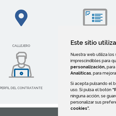
Este sitio utili
IMPRESOS E INSTANCIAS
CALLEJERO
Nuestra web utiliza los
imprescindibles para q
personalización,
para 
Analíticas
, para mejora
Si acepta pulsando el 
PERFIL DEL CONTRATANTE
uso. Si pulsa el botón
“
ninguna acción, se guar
personalizar sus prefe
cookies”.