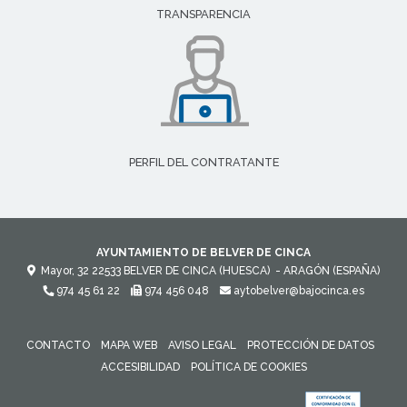
TRANSPARENCIA
PERFIL DEL CONTRATANTE
AYUNTAMIENTO DE BELVER DE CINCA
Mayor, 32
22533
BELVER DE CINCA (HUESCA)
- ARAGÓN
(ESPAÑA)
974 45 61 22
974 456 048
aytobelver@bajocinca.es
CONTACTO
MAPA WEB
AVISO LEGAL
PROTECCIÓN DE DATOS
ACCESIBILIDAD
POLÍTICA DE COOKIES
ENLACE 