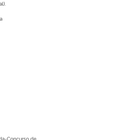
l).
ta
ida-Concurso de