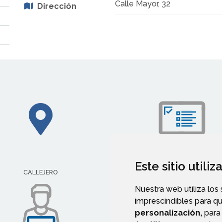
Calle Mayor, 32
Dirección
Este sitio utili
IMPRESOS E INSTANCIAS
CALLEJERO
Nuestra web utiliza los
imprescindibles para q
personalización,
para 