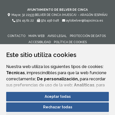
AYUNTAMIENTO DE BELVER DE CINCA
Mayor, 32
22533
BELVER DE CINCA (HUESCA)
- ARAGÓN
(ESPAÑA)
974 45 61 22
974 456 048
aytobelver@bajocinca.es
CONTACTO
MAPA WEB
AVISO LEGAL
PROTECCIÓN DE DATOS
ACCESIBILIDAD
POLÍTICA DE COOKIES
ENLACE 
Este sitio utiliza cookies
Nuestra web utiliza los siguientes tipos de cookies:
Técnicas
, imprescindibles para que la web funcione
correctamente;
De personalización,
para recordar
sus preferencias de uso de la web;
Analíticas
, para
mejorar el funcionamiento de la web y sus servicios.
Aceptar todas
Si acepta pulsando el botón
“Aceptar todas”
Rechazar todas
consideramos que acepta su uso. Si pulsa el botón
“Rechazar todas”
o continúa navegando sin realizar