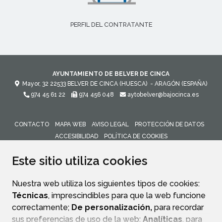
PERFIL DEL CONTRATANTE
AYUNTAMIENTO DE BELVER DE CINCA
Mayor, 32
22533
BELVER DE CINCA (HUESCA)
- ARAGÓN
(ESPAÑA)
974 45 61 22
974 456 048
aytobelver@bajocinca.es
CONTACTO
MAPA WEB
AVISO LEGAL
PROTECCIÓN DE DATOS
ACCESIBILIDAD
POLÍTICA DE COOKIES
ENLACE 
Este sitio utiliza cookies
Nuestra web utiliza los siguientes tipos de cookies:
Técnicas
, imprescindibles para que la web funcione
correctamente;
De personalización,
para recordar
sus preferencias de uso de la web;
Analíticas
, para