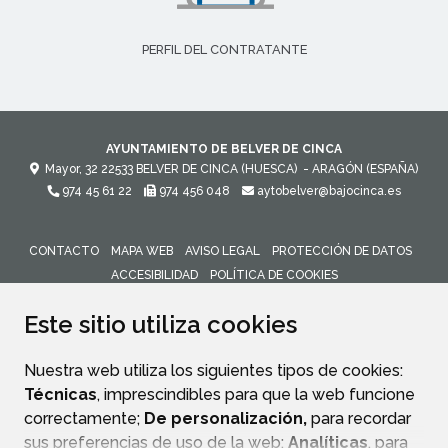
PERFIL DEL CONTRATANTE
AYUNTAMIENTO DE BELVER DE CINCA
Mayor, 32
22533
BELVER DE CINCA (HUESCA)
- ARAGÓN
(ESPAÑA)
974 45 61 22
974 456 048
aytobelver@bajocinca.es
CONTACTO
MAPA WEB
AVISO LEGAL
PROTECCIÓN DE DATOS
ACCESIBILIDAD
POLÍTICA DE COOKIES
ENLACE 
Este sitio utiliza cookies
Nuestra web utiliza los siguientes tipos de cookies:
Técnicas
, imprescindibles para que la web funcione
correctamente;
De personalización,
para recordar
sus preferencias de uso de la web;
Analíticas
, para