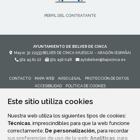
PERFIL DEL CONTRATANTE
AYUNTAMIENTO DE BELVER DE CINCA
Mayor, 32
22533
BELVER DE CINCA (HUESCA)
- ARAGÓN
(ESPAÑA)
974 45 61 22
974 456 048
aytobelver@bajocinca.es
CONTACTO
MAPA WEB
AVISO LEGAL
PROTECCIÓN DE DATOS
ACCESIBILIDAD
POLÍTICA DE COOKIES
ENLACE 
Este sitio utiliza cookies
Nuestra web utiliza los siguientes tipos de cookies:
Técnicas
, imprescindibles para que la web funcione
correctamente;
De personalización,
para recordar
sus preferencias de uso de la web;
Analíticas
, para