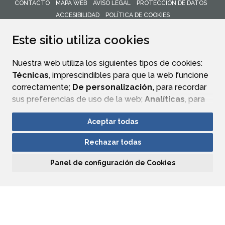
CONTACTO
MAPA WEB
AVISO LEGAL
PROTECCIÓN DE DATOS
ACCESIBILIDAD
POLÍTICA DE COOKIES
ENLACE 
Este sitio utiliza cookies
Nuestra web utiliza los siguientes tipos de cookies:
Técnicas
, imprescindibles para que la web funcione
correctamente;
De personalización,
para recordar
sus preferencias de uso de la web;
Analíticas
, para
mejorar el funcionamiento de la web y sus servicios.
Aceptar todas
Si acepta pulsando el botón
“Aceptar todas”
Rechazar todas
consideramos que acepta su uso. Si pulsa el botón
“Rechazar todas”
o continúa navegando sin realizar
Panel de configuración de Cookies
ninguna acción, se guardarán las cookies técnicas
imprescindibles. Para personalizar sus preferencias
acceda al
“Panel de configuración de cookies”.
Puede consultar más información, cómo
configurarlas y posibles riesgos en nuestra
Política de