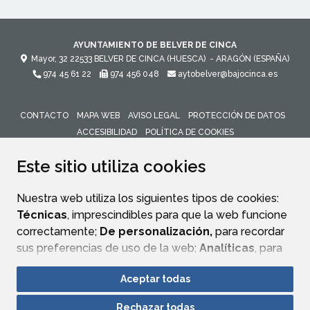
AYUNTAMIENTO DE BELVER DE CINCA
Mayor, 32
22533
BELVER DE CINCA (HUESCA)
- ARAGÓN
(ESPAÑA)
974 45 61 22
974 456 048
aytobelver@bajocinca.es
CONTACTO
MAPA WEB
AVISO LEGAL
PROTECCIÓN DE DATOS
ACCESIBILIDAD
POLÍTICA DE COOKIES
ENLACE 
Este sitio utiliza cookies
Nuestra web utiliza los siguientes tipos de cookies:
Técnicas
, imprescindibles para que la web funcione
correctamente;
De personalización,
para recordar
sus preferencias de uso de la web;
Analíticas
, para
mejorar el funcionamiento de la web y sus servicios.
Aceptar todas
Si acepta pulsando el botón
“Aceptar todas”
Rechazar todas
consideramos que acepta su uso. Si pulsa el botón