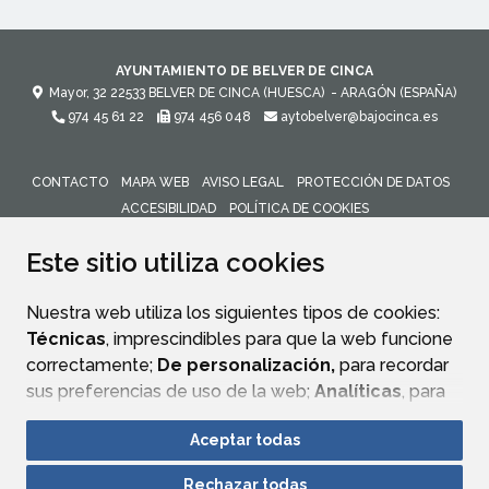
AYUNTAMIENTO DE BELVER DE CINCA
Mayor, 32
22533
BELVER DE CINCA (HUESCA)
- ARAGÓN
(ESPAÑA)
974 45 61 22
974 456 048
aytobelver@bajocinca.es
CONTACTO
MAPA WEB
AVISO LEGAL
PROTECCIÓN DE DATOS
ACCESIBILIDAD
POLÍTICA DE COOKIES
ENLACE 
Este sitio utiliza cookies
Nuestra web utiliza los siguientes tipos de cookies:
Técnicas
, imprescindibles para que la web funcione
correctamente;
De personalización,
para recordar
sus preferencias de uso de la web;
Analíticas
, para
mejorar el funcionamiento de la web y sus servicios.
Aceptar todas
Si acepta pulsando el botón
“Aceptar todas”
Rechazar todas
consideramos que acepta su uso. Si pulsa el botón