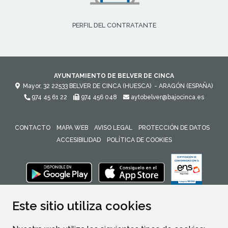
PERFIL DEL CONTRATANTE
AYUNTAMIENTO DE BELVER DE CINCA
Mayor, 32
22533
BELVER DE CINCA (HUESCA)
- ARAGÓN
(ESPAÑA)
974 45 61 22
974 456 048
aytobelver@bajocinca.es
CONTACTO
MAPA WEB
AVISO LEGAL
PROTECCIÓN DE DATOS
ACCESIBILIDAD
POLÍTICA DE COOKIES
ENLACE 
Este sitio utiliza cookies